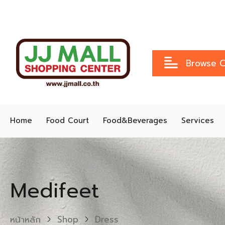
Browse C
Home
Food Court
Food&Beverages
Services
Medifeet
หน้าหลัก
Shop
Dress