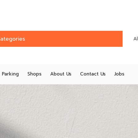
ategories
A
Parking
Shops
About Us
Contact Us
Jobs