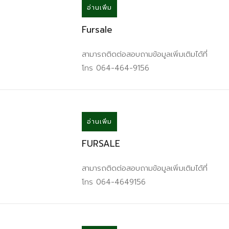
อ่านเพิ่ม
Fursale
สามารถติดต่อสอบถามข้อมูลเพิ่มเติมได้ที่
โทร 064-464-9156
อ่านเพิ่ม
FURSALE
สามารถติดต่อสอบถามข้อมูลเพิ่มเติมได้ที่
โทร 064-4649156