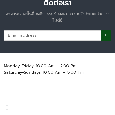
ติดต่อเรา
สามารถจอง พื้นที่ จัดกิจกรรม ห้องสัมมนา ร่วมถึงคำแนะนำต่างๆ
ได้ที่นี้
Monday-Friday:
10:00 Am – 7:00 Pm
Saturday-Sundays:
10:00 Am – 8:00 Pm