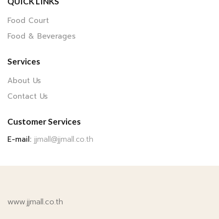
QUICK LINKS
Food Court
Food & Beverages
Services
About Us
Contact Us
Customer Services
E-mail:
jjmall@jjmall.co.th
www.jjmall.co.th