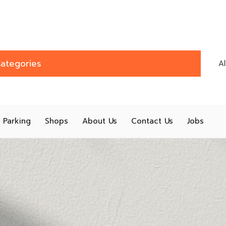
ategories
A
Parking
Shops
About Us
Contact Us
Jobs