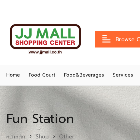
Browse C
Home
Food Court
Food&Beverages
Services
Fun Station
หน้าหลัก
Shop
Other