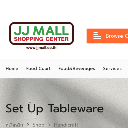
Browse C
Home
Food Court
Food&Beverages
Services
Set Up Tableware
หน้าหลัก
Shop
Handicraft