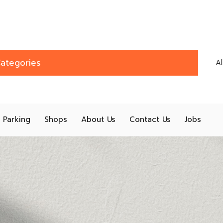
ategories
A
Parking
Shops
About Us
Contact Us
Jobs