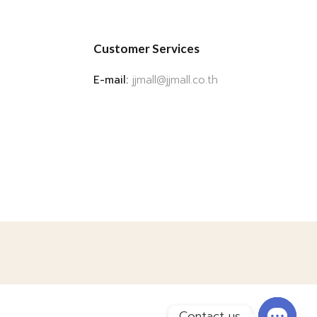
Customer Services
E-mail:
jjmall@jjmall.co.th
Contact us