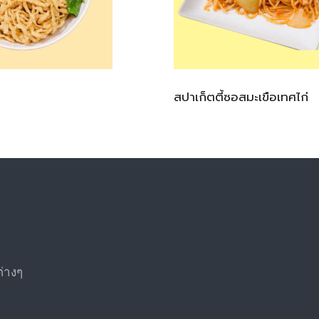
สปาเก็ตตี้ซอสมะเขือเทศไก่
ต่างๆ