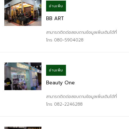
อ่านเพิ่ม
Image 01
(2)
BB ART
Image 02
(2)
สามารถติดต่อสอบถามข้อมูลเพิ่มเติมได้ที่
โทร 080-5904028
Image 03
(2)
อ่านเพิ่ม
Beauty One
สามารถติดต่อสอบถามข้อมูลเพิ่มเติมได้ที่
โทร 082-2246288