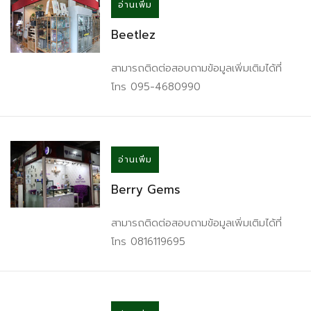
อ่านเพิ่ม
Beetlez
สามารถติดต่อสอบถามข้อมูลเพิ่มเติมได้ที่
โทร 095-4680990
อ่านเพิ่ม
Berry Gems
สามารถติดต่อสอบถามข้อมูลเพิ่มเติมได้ที่
โทร 0816119695