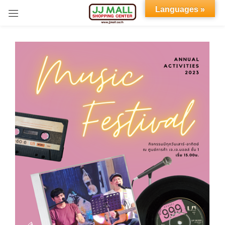
Languages »
Sign in
Remember me
Lost password?
LOG IN
CREATE AN ACCOUNT