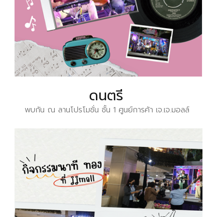
ดนตรี
พบกัน ณ ลานโปรโมชั่น ชั้น 1 ศูนย์การค้า เจ.เจ.มอลล์